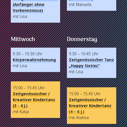
(Anfänger ohne
mit Manuela
Vorkenntnisse)
mit Lisa
Mittwoch
Donnerstag
9:30 – 10:30 Uhr
9:30 – 10:45 Uhr
Körperwahrnehmung
Zeitgenössischer Tanz
mit Lisa
„Happy Sixties“
mit Lisa
15:00 – 15:45 Uhr
Zeitgenössischer /
15:00 – 15:45 Uhr
Kreativer Kindertanz
Zeitgenössischer /
(3 - 4 J.)
Kreativer Kindertanz
mit Katja
(4 – 6 J.)
mit Andrea