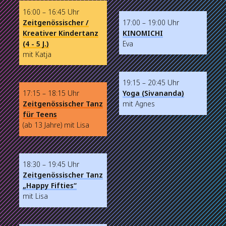
16:00 – 16:45 Uhr
Zeitgenössischer /
17:00 – 19:00 Uhr
Kreativer Kindertanz
KINOMICHI
(4 - 5 J.)
Eva
mit Katja
19:15 – 20:45 Uhr
17:15 – 18:15 Uhr
Yoga (Sivananda)
Zeitgenössischer Tanz
mit Agnes
für Teens
(ab 13 Jahre) mit Lisa
18:30 – 19:45 Uhr
Zeitgenössischer Tanz
„Happy Fifties“
mit Lisa